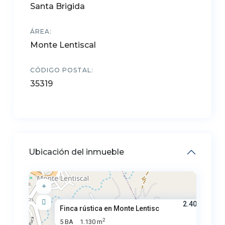
Santa Brigida
ÁREA:
Monte Lentiscal
CÓDIGO POSTAL:
35319
Ubicación del inmueble
2.400.000 €
Finca rústica en Monte Lentisc
2
5 BA
1.130 m