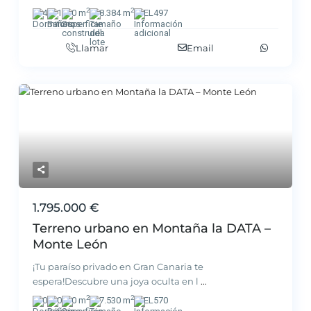
2
2
4
1
0 m
8.384 m
EL497
Llamar
Email
1.795.000 €
Terreno urbano en Montaña la DATA –
Monte León
¡Tu paraíso privado en Gran Canaria te
espera!Descubre una joya oculta en l
...
2
2
0
0
0 m
7.530 m
EL570