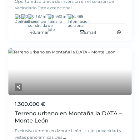
Oportunidad única de inversión en el corazón de
Vecindario.Este excepcional
...
2
2
0
0
6.187 m
2.980 m
EL488
Llamar
Email
1.300.000 €
Terreno urbano en Montaña la DATA –
Monte León
Exclusivo terreno en Monte León – Lujo, privacidad y
vistas panorámicas.Des
...