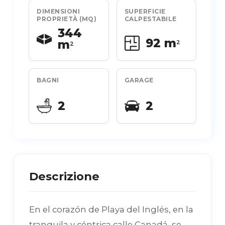
DIMENSIONI
SUPERFICIE
PROPRIETÀ (MQ)
CALPESTABILE
344
92 m
m
2
2
BAGNI
GARAGE
2
2
Descrizione
En el corazón de Playa del Inglés, en la
tranquila y céntrica calle Canadá, se