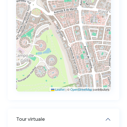
Leaflet
|
©
OpenStreetMap
contributors
Tour virtuale