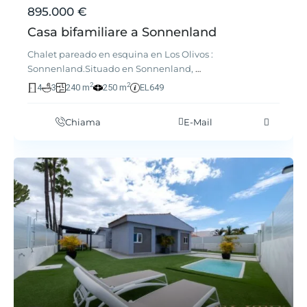
895.000 €
Casa bifamiliare a Sonnenland
Chalet pareado en esquina en Los Olivos :
Sonnenland.Situado en Sonnenland,
…
2
2
4
3
240 m
250 m
EL649
Chiama
E-Mail