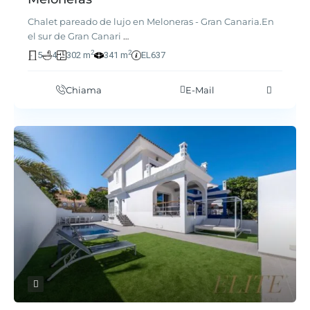
Chalet pareado de lujo en Meloneras - Gran Canaria.En
el sur de Gran Canari
…
2
2
5
4
302 m
341 m
EL637
Chiama
E-Mail