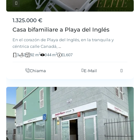
1.325.000 €
Casa bifamiliare a Playa del Inglés
En el corazón de Playa del Inglés, en la tranquila y
céntrica calle Canadá,
…
2
2
3
2
92 m
344 m
EL607
Chiama
E-Mail