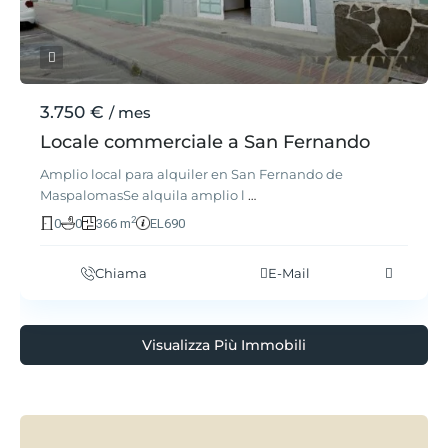
3.750 €
/ mes
Locale commerciale a San Fernando
Amplio local para alquiler en San Fernando de
MaspalomasSe alquila amplio l
…
2
0
0
366 m
EL690
Chiama
E-Mail
Visualizza Più Immobili