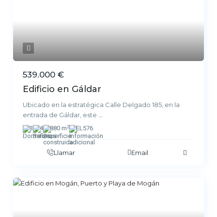
539.000 €
Edificio en Gáldar
Ubicado en la estratégica Calle Delgado 185, en la
entrada de Gáldar, este
...
2
3
4
880 m
EL576
Llamar
Email