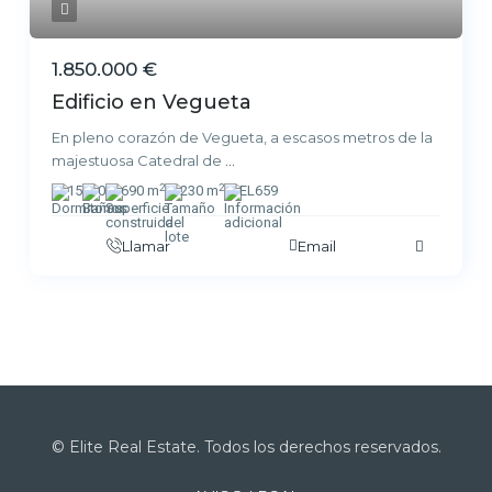
1.850.000 €
Edificio en Vegueta
En pleno corazón de Vegueta, a escasos metros de la
majestuosa Catedral de
...
2
2
15
0
690 m
230 m
EL659
Llamar
Email
© Elite Real Estate. Todos los derechos reservados.