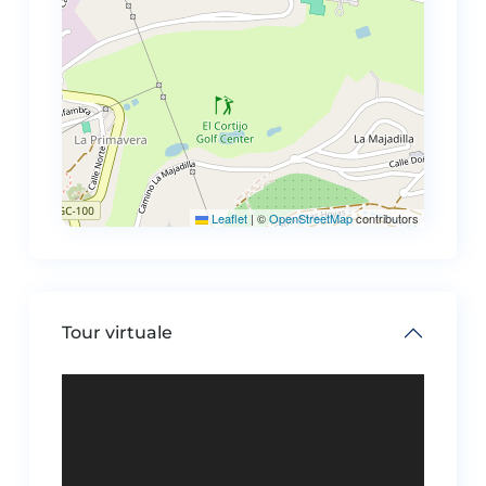
Leaflet
|
©
OpenStreetMap
contributors
Tour virtuale