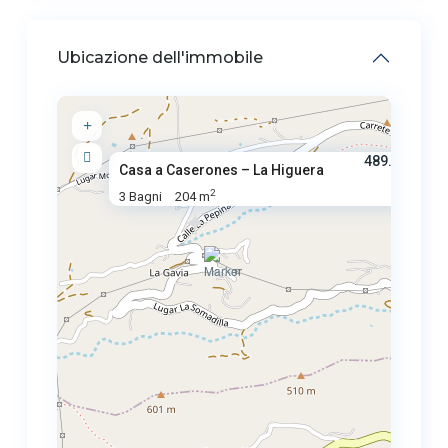
Ubicazione dell'immobile
489.900 €
Casa a Caserones – La Higuera
2
3 Bagni
204 m