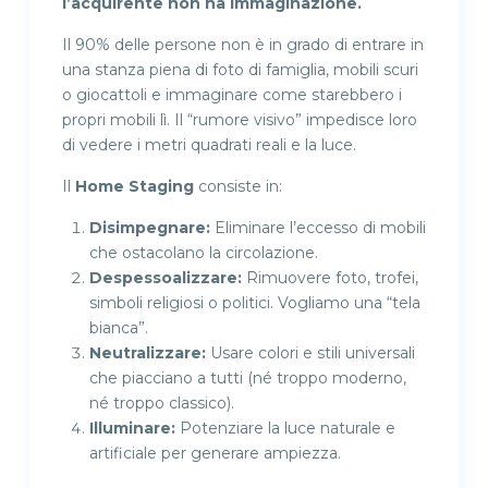
l’acquirente non ha immaginazione.
Il 90% delle persone non è in grado di entrare in
una stanza piena di foto di famiglia, mobili scuri
o giocattoli e immaginare come starebbero i
propri mobili lì. Il “rumore visivo” impedisce loro
di vedere i metri quadrati reali e la luce.
Il
Home Staging
consiste in:
Disimpegnare:
Eliminare l’eccesso di mobili
che ostacolano la circolazione.
Despessoalizzare:
Rimuovere foto, trofei,
simboli religiosi o politici. Vogliamo una “tela
bianca”.
Neutralizzare:
Usare colori e stili universali
che piacciano a tutti (né troppo moderno,
né troppo classico).
Illuminare:
Potenziare la luce naturale e
artificiale per generare ampiezza.