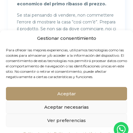
economico del primo ribasso di prezzo.
Se stai pensando di vendere, non commettere
l’errore di mostrare la casa “così com’è”. Prepara
il prodotto. Se non sai da dove cominciare, noi ci
occupiamo di trasformare la tua proprietà
Gestionar consentimiento
nell’oggetto del desiderio del mercato.
Para ofrecer las mejores experiencias, utilizamos tecnologías como las
cookies para almacenar y/o acceder a la información del dispositivo. El
consentimiento de estas tecnologías nos permitirá procesar datos como
el comportamiento de navegación o las identificaciones únicas en este
sitio. No consentir o retirar el consentimiento, puede afectar
negativamente a ciertas características y funciones.
Aceptar
© Elite Real Estate. Todos los derechos reservados.
Aceptar necesarias
Informativa sulla privacy
Informativa sui cookie
Note
Ver preferencias
legali