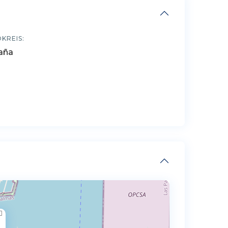
KREIS:
aña