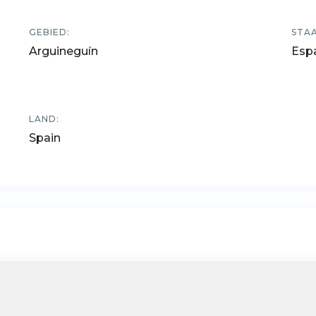
GEBIED:
STAA
Arguineguín
Esp
LAND:
Spain