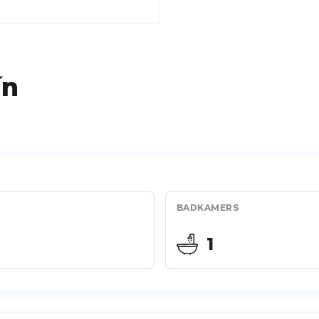
ín
BADKAMERS
1