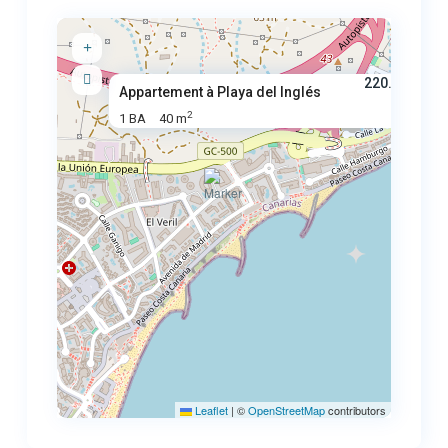
220.000 €
Appartement à Playa del Inglés
2
1 BA
40 m
Leaflet
|
©
OpenStreetMap
contributors