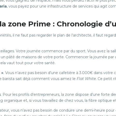
le, vous gagnez de l’espace, mais vous perdez l’actif le plus préc
aria
, vous payez pour une infrastructure de services qui agit co
la zone Prime : Chronologie d’u
tés, il ne faut pas regarder le plan de l’architecte, il faut regarde
eillages. Votre journée commence par du sport. Vous avez la sal
un pâté de maisons de votre porte. Commencer la journée par un
ela vaut tout pour votre santé.
 »
. Vous n’avez pas besoin d’une cafetière à 3.000€ dans votre c
e barista sait déjà comment vous aimez le
Flat White
. Ce petit r
s
. Pour les profils d’entrepreneurs, la zone dispose d’une forte 
ng organique et, si vous travaillez de chez vous, la fibre optique 
nateur, vous n’avez pas besoin de conduire une demi-heure pour « 