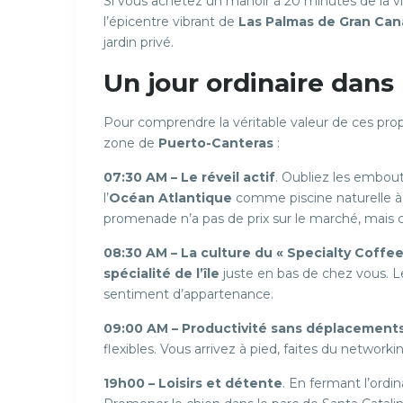
Si vous achetez un manoir à 20 minutes de la vil
l’épicentre vibrant de
Las Palmas de Gran Can
jardin privé.
Un jour ordinaire dans 
Pour comprendre la véritable valeur de ces proprié
zone de
Puerto-Canteras
:
07:30 AM – Le réveil actif
. Oubliez les embout
l’
Océan Atlantique
comme piscine naturelle à 
promenade n’a pas de prix sur le marché, mais c
08:30 AM – La culture du « Specialty Coffee
spécialité de l’île
juste en bas de chez vous. L
sentiment d’appartenance.
09:00 AM – Productivité sans déplacement
flexibles. Vous arrivez à pied, faites du networki
19h00 – Loisirs et détente
. En fermant l’ordi