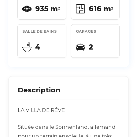
935 m
616 m
2
2
SALLE DE BAINS
GARAGES
4
2
Description
LA VILLA DE RÊVE
Située dans le Sonnenland, allemand
pour un terrain ensoleillé, à une très