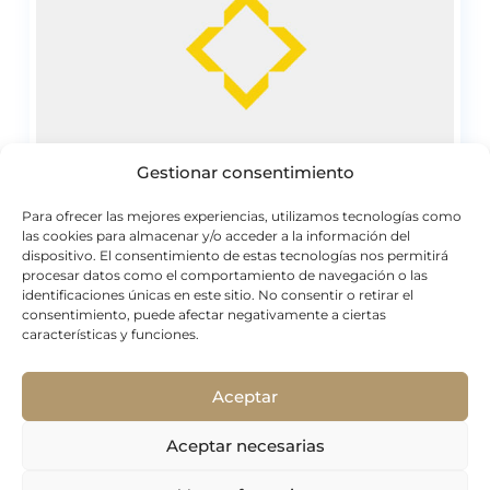
Gestionar consentimiento
Para ofrecer las mejores experiencias, utilizamos tecnologías como
Start
las cookies para almacenar y/o acceder a la información del
DIT HEM I PARADISET FASTIGHETSMÄKLERI I GRAN
dispositivo. El consentimiento de estas tecnologías nos permitirá
procesar datos como el comportamiento de navegación o las
CANARIA Köpa Sälja Hyra En tjänst av Elit I Gran
identificaciones únicas en este sitio. No consentir o retirar el
Canaria har vi etablerat oss som fastighetsbyrån som
consentimiento, puede afectar negativamente a ciertas
omdefinierar köpupplevelsen och försäljningen. Vår fi
características y funciones.
...
Läs mer
Aceptar
Aceptar necesarias