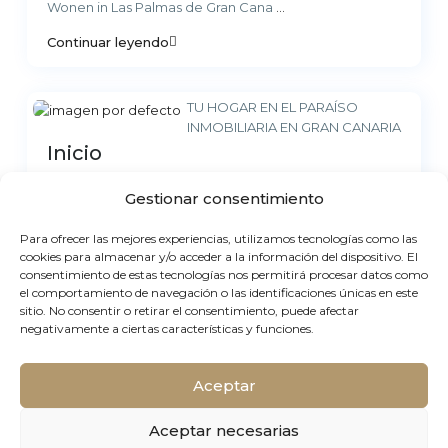
Wonen in Las Palmas de Gran Cana
...
Continuar leyendo
TU HOGAR EN EL PARAÍSO
INMOBILIARIA EN GRAN CANARIA
Inicio
Comprar Vender Alquilar Un servicio de Élite En Gran
Gestionar consentimiento
Canaria, nos hemos consolidado como la inmobiliaria
que redefine la experiencia de compra y ven
...
Para ofrecer las mejores experiencias, utilizamos tecnologías como las
Continuar leyendo
cookies para almacenar y/o acceder a la información del dispositivo. El
consentimiento de estas tecnologías nos permitirá procesar datos como
el comportamiento de navegación o las identificaciones únicas en este
sitio. No consentir o retirar el consentimiento, puede afectar
negativamente a ciertas características y funciones.
© Elite Real Estate. Todos los derechos reservados.
Aceptar
AVISO LEGAL
Aceptar necesarias
POLÍTICA DE PRIVACIDAD